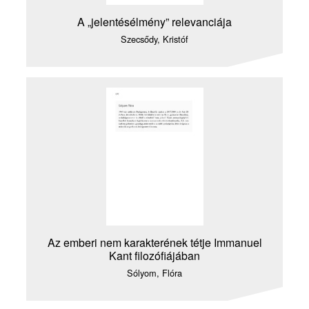
A „jelentésélmény” relevanciája
Szecsődy, Kristóf
Az emberi nem karakterének tétje Immanuel
Kant filozófiájában
Sólyom, Flóra