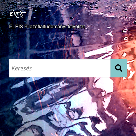
ELPIS Filozófiaitudományi folyóirat