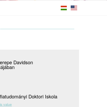
erepe Davidson
iájában
fiatudományi Doktori Iskola
is value