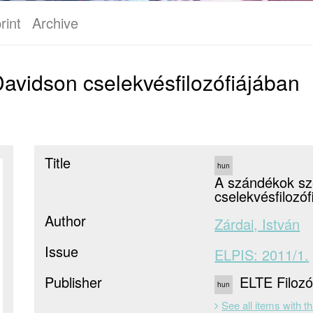
rint
Archive
avidson cselekvésfilozófiájában
Title
hun
A szándékok sz
cselekvésfilozóf
Author
Zárdai, István
Issue
ELPIS: 2011/1.
Publisher
ELTE Filozó
hun
See all items with th