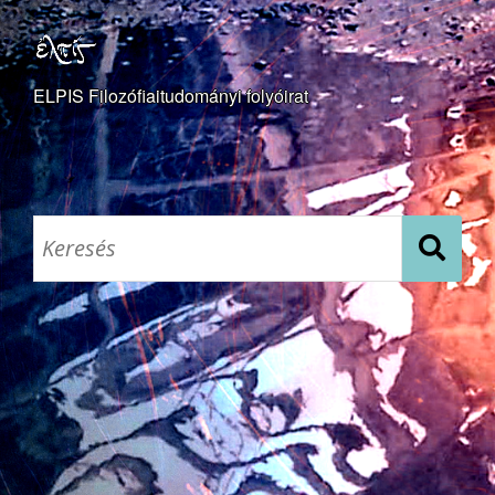
ELPIS Filozófiaitudományi folyóirat