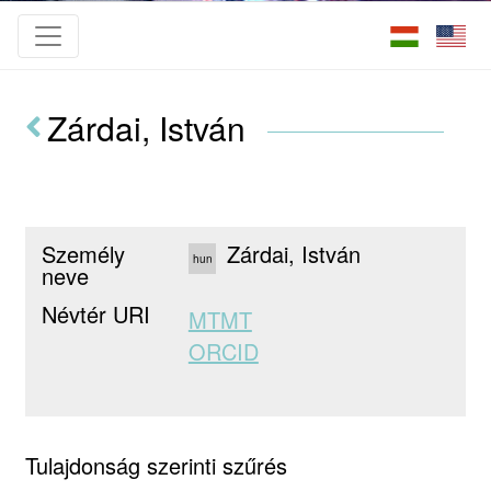
Zárdai, István
Személy
Zárdai, István
hun
neve
Névtér URI
MTMT
ORCID
Tulajdonság szerinti szűrés