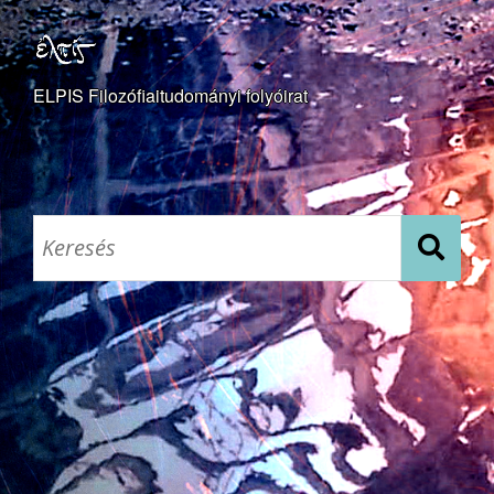
ELPIS Filozófiaitudományi folyóirat