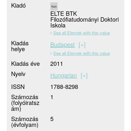
Kiadó
hun
ELTE BTK
Filozófiatudományi Doktori
Iskola
See all Elemek with this value
Kiadás
Budapest
+
helye
See all Elemek with this value
Kiadás éve
2011
Nyelv
Hungarian
+
ISSN
1788-8298
Számozás
1
(folyóiratsz
ám)
Számozás
5
(évfolyam)