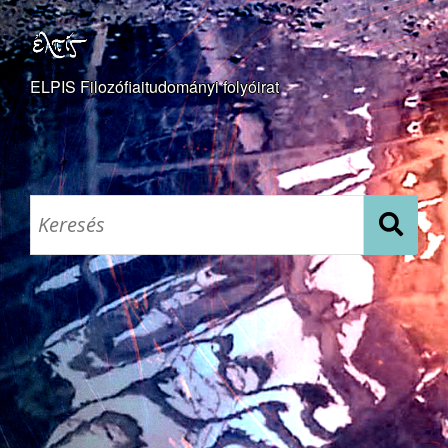
ELPIS Filozófiaitudományi folyóirat