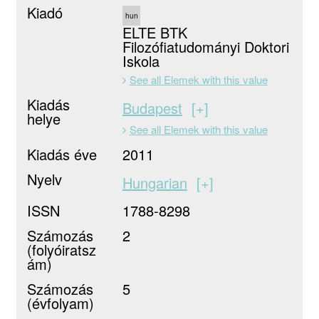
Kiadó
hun
ELTE BTK
Filozófiatudományi Doktori
Iskola
See all Elemek with this value
Kiadás
Budapest
+
helye
See all Elemek with this value
Kiadás éve
2011
Nyelv
Hungarian
+
ISSN
1788-8298
Számozás
2
(folyóiratsz
ám)
Számozás
5
(évfolyam)