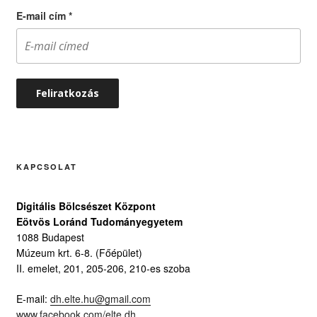
E-mail cím
*
KAPCSOLAT
Digitális Bölcsészet Központ
Eötvös Loránd Tudományegyetem
1088 Budapest
Múzeum krt. 6-8. (Főépület)
II. emelet, 201, 205-206, 210-es szoba
E-mail:
dh.elte.hu@gmail.com
www.facebook.com/elte.dh