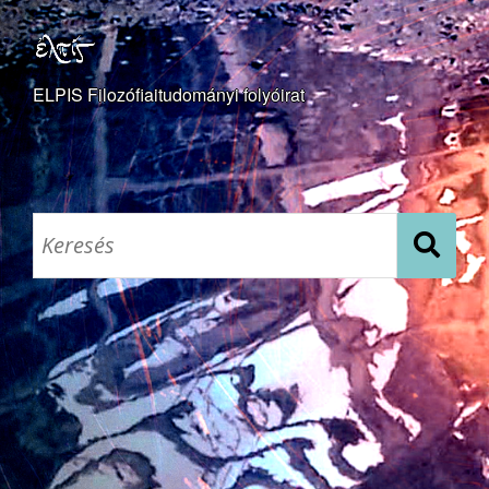
ELPIS Filozófiaitudományi folyóirat