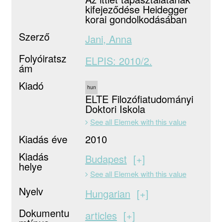
kifejeződése Heidegger
korai gondolkodásában
Szerző
Jani, Anna
Folyóiratsz
ELPIS: 2010/2.
ám
Kiadó
hun
ELTE Filozófiatudományi
Doktori Iskola
See all Elemek with this value
Kiadás éve
2010
Kiadás
Budapest
+
helye
See all Elemek with this value
Nyelv
Hungarian
+
Dokumentu
articles
+