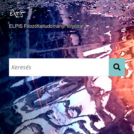
ELPIS Filozófiaitudományi folyóirat