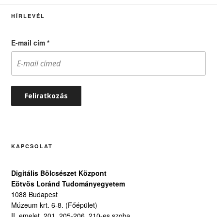
HÍRLEVÉL
E-mail cím
*
KAPCSOLAT
Digitális Bölcsészet Központ
Eötvös Loránd Tudományegyetem
1088 Budapest
Múzeum krt. 6-8. (Főépület)
II. emelet, 201, 205-206, 210-es szoba