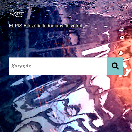
ELPIS Filozófiaitudományi folyóirat