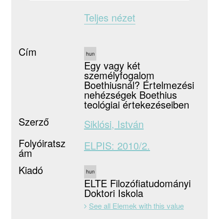
Teljes nézet
Cím
hun
Egy vagy két
személyfogalom
Boethiusnál? Értelmezési
nehézségek Boethius
teológiai értekezéseiben
Szerző
Siklósi, István
Folyóiratsz
ELPIS: 2010/2.
ám
Kiadó
hun
ELTE Filozófiatudományi
Doktori Iskola
See all Elemek with this value