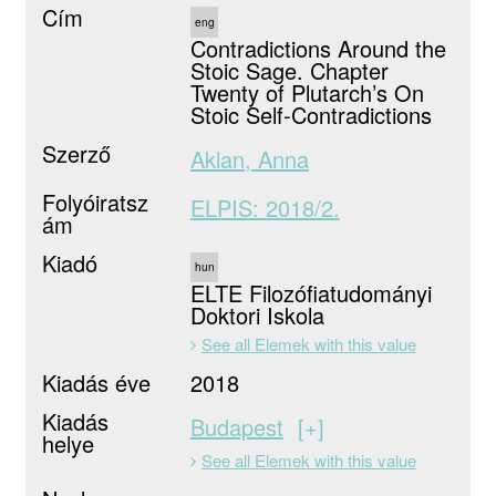
Cím
eng
Contradictions Around the
Stoic Sage. Chapter
Twenty of Plutarch’s On
Stoic Self-Contradictions
Szerző
Aklan, Anna
Folyóiratsz
ELPIS: 2018/2.
ám
Kiadó
hun
ELTE Filozófiatudományi
Doktori Iskola
See all Elemek with this value
Kiadás éve
2018
Kiadás
Budapest
+
helye
See all Elemek with this value