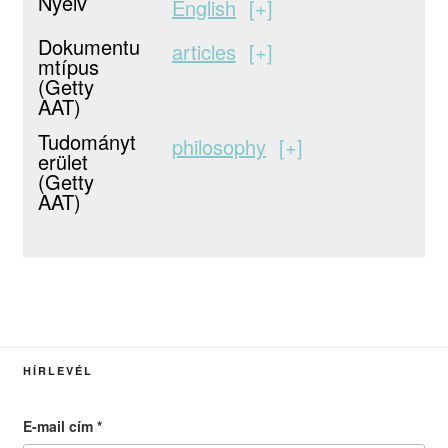
Nyelv
English
+
Dokumentu
articles
+
mtípus
(Getty
AAT)
Tudományt
philosophy
+
erület
(Getty
AAT)
HÍRLEVÉL
E-mail cím
*