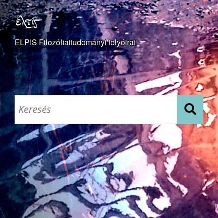
ELPIS Filozófiaitudományi folyóirat