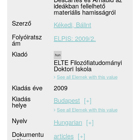
ideákban fellelhető
materiális hamisságról
Szerző
Kékedi, Bálint
Folyóiratsz
ELPIS: 2009/2.
ám
Kiadó
hun
ELTE Filozófiatudományi
Doktori Iskola
See all Elemek with this value
Kiadás éve
2009
Kiadás
Budapest
+
helye
See all Elemek with this value
Nyelv
Hungarian
+
Dokumentu
articles
+