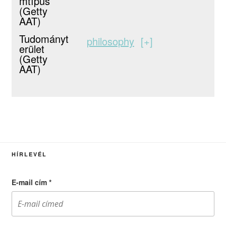
mtípus
(Getty
AAT)
Tudományt
philosophy
+
erület
(Getty
AAT)
HÍRLEVÉL
E-mail cím
*