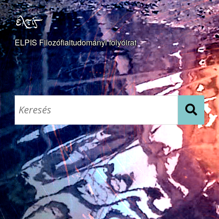
ELPIS Filozófiaitudományi folyóirat