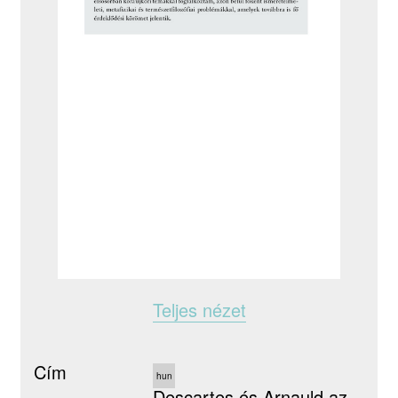
Teljes nézet
Cím
hun
Descartes és Arnauld az