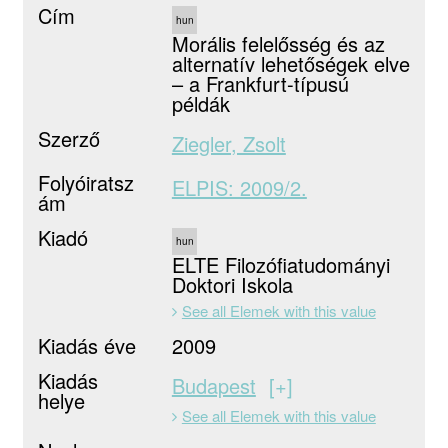
Cím
hun
Morális felelősség és az
alternatív lehetőségek elve
– a Frankfurt-típusú
példák
Szerző
Ziegler, Zsolt
Folyóiratsz
ELPIS: 2009/2.
ám
Kiadó
hun
ELTE Filozófiatudományi
Doktori Iskola
See all Elemek with this value
Kiadás éve
2009
Kiadás
Budapest
+
helye
See all Elemek with this value