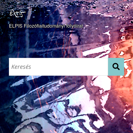
ELPIS Filozófiaitudományi folyóirat