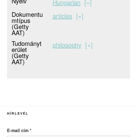
Nyelv
Hungarian
+
Dokumentu
articles
+
mtípus
(Getty
AAT)
Tudományt
philosophy
+
erület
(Getty
AAT)
HÍRLEVÉL
E-mail cím
*