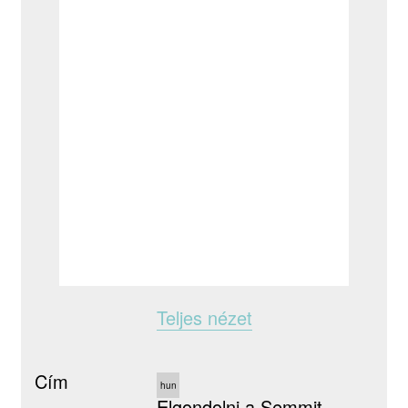
Teljes nézet
Cím
hun
Elgondolni a Semmit.