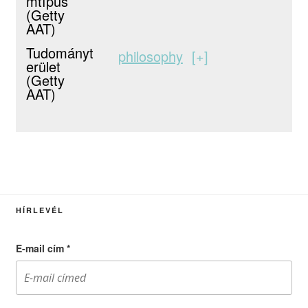
mtípus
(Getty
AAT)
Tudományt
philosophy
+
erület
(Getty
AAT)
HÍRLEVÉL
E-mail cím
*