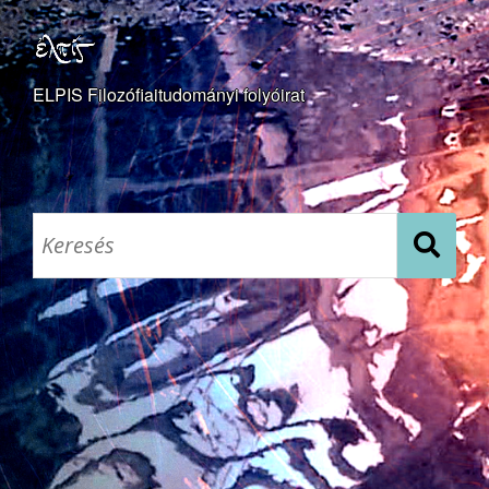
ELPIS Filozófiaitudományi folyóirat