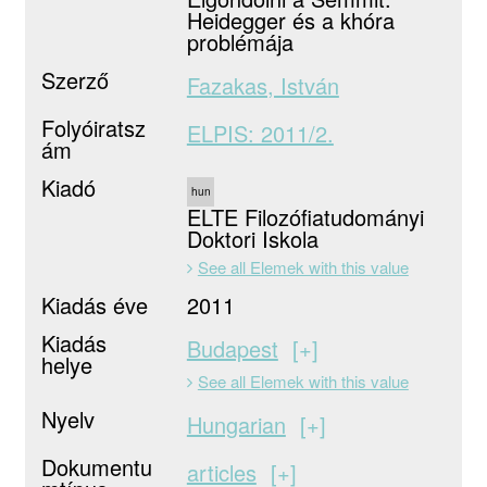
Heidegger és a khóra
problémája
Szerző
Fazakas, István
Folyóiratsz
ELPIS: 2011/2.
ám
Kiadó
hun
ELTE Filozófiatudományi
Doktori Iskola
See all Elemek with this value
Kiadás éve
2011
Kiadás
Budapest
+
helye
See all Elemek with this value
Nyelv
Hungarian
+
Dokumentu
articles
+